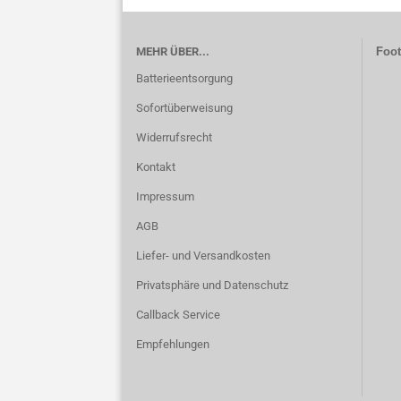
MEHR ÜBER...
Foot
Batterieentsorgung
Sofortüberweisung
Widerrufsrecht
Kontakt
Impressum
AGB
Liefer- und Versandkosten
Privatsphäre und Datenschutz
Callback Service
Empfehlungen