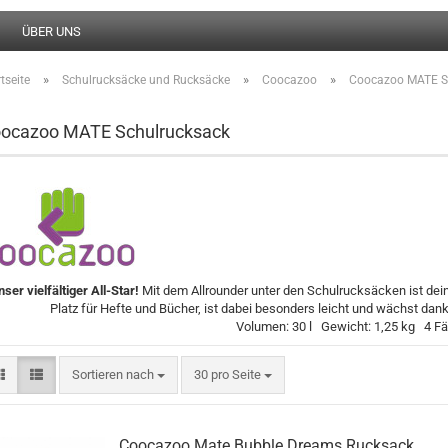
ÜBER UNS
»
»
»
tseite
Schulrucksäcke und Rucksäcke
Coocazoo
Coocazoo MATE S
ocazoo MATE Schulrucksack
ser vielfältiger All-Star!
Mit dem Allrounder unter den Schulrucksäcken ist dein K
Platz für Hefte und Bücher, ist dabei besonders leicht und wächst 
Volumen: 30 l Gewicht: 1,25 kg 4 F
Sortieren nach
pro Seite
Sortieren nach
30 pro Seite
Coocazoo Mate Bubble Dreams Rucksack