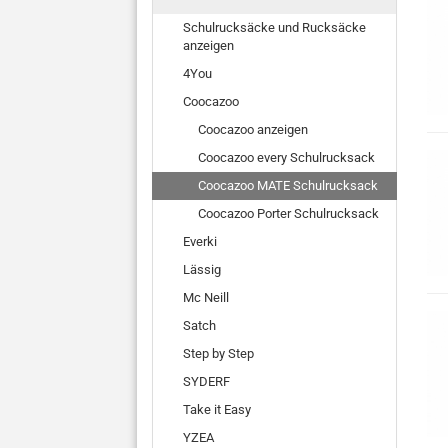
Schulrucksäcke und Rucksäcke
anzeigen
4You
Coocazoo
Coocazoo anzeigen
Coocazoo every Schulrucksack
Coocazoo MATE Schulrucksack
Coocazoo Porter Schulrucksack
Everki
Lässig
Mc Neill
Satch
Step by Step
SYDERF
Take it Easy
YZEA