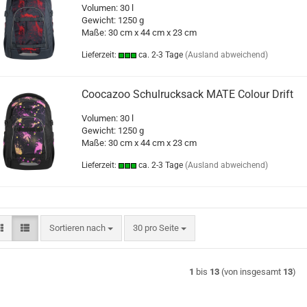
Volumen: 30 l
Gewicht: 1250 g
Maße: 30 cm x 44 cm x 23 cm
Lieferzeit:
ca. 2-3 Tage
(Ausland abweichend)
Coocazoo Schulrucksack MATE Colour Drift
Volumen: 30 l
Gewicht: 1250 g
Maße: 30 cm x 44 cm x 23 cm
Lieferzeit:
ca. 2-3 Tage
(Ausland abweichend)
Sortieren nach
pro Seite
Sortieren nach
30 pro Seite
1
bis
13
(von insgesamt
13
)