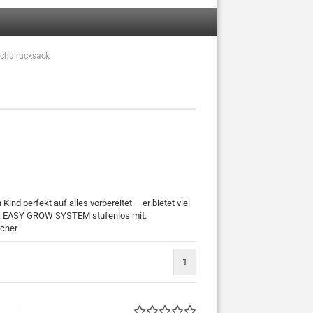
chulrucksack
ind perfekt auf alles vorbereitet – er bietet viel
dank EASY GROW SYSTEM stufenlos mit.
ächer
1